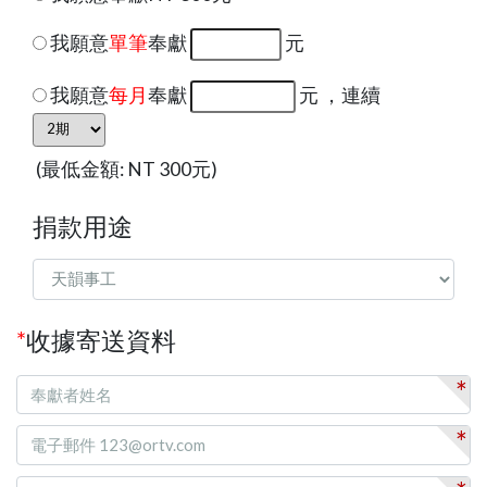
我願意
單筆
奉獻
元
我願意
每月
奉獻
元 ，連續
(最低金額: NT 300元)
捐款用途
*
收據寄送資料
*
*